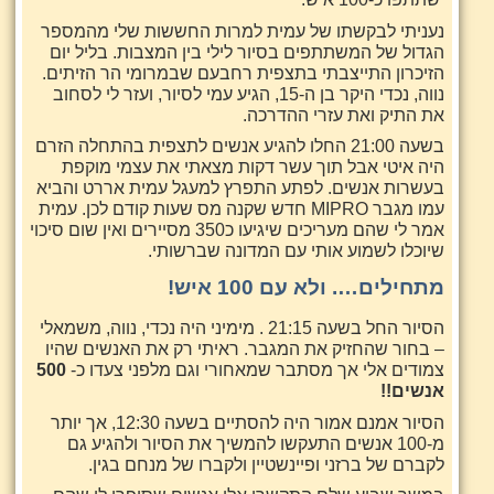
נעניתי לבקשתו של עמית למרות החששות שלי מהמספר
הגדול של המשתתפים בסיור לילי בין המצבות. בליל יום
הזיכרון התייצבתי בתצפית רחבעם שבמרומי הר הזיתים.
נווה, נכדי היקר בן ה-15, הגיע עמי לסיור, ועזר לי לסחוב
את התיק ואת עזרי ההדרכה.
בשעה 21:00 החלו להגיע אנשים לתצפית בהתחלה הזרם
היה איטי אבל תוך עשר דקות מצאתי את עצמי מוקפת
בעשרות אנשים. לפתע התפרץ למעגל עמית אררט והביא
עמו מגבר MIPRO חדש שקנה מס שעות קודם לכן. עמית
אמר לי שהם מעריכים שיגיעו כ350 מסיירים ואין שום סיכוי
שיוכלו לשמוע אותי עם המדונה שברשותי.
מתחילים…. ולא עם 100 איש!
הסיור החל בשעה 21:15 . מימיני היה נכדי, נווה, משמאלי
– בחור שהחזיק את המגבר. ראיתי רק את האנשים שהיו
צמודים אלי אך מסתבר שמאחורי וגם מלפני צעדו כ-
500
אנשים!!
הסיור אמנם אמור היה להסתיים בשעה 12:30, אך יותר
מ-100 אנשים התעקשו להמשיך את הסיור ולהגיע גם
לקברם של ברזני ופיינשטיין ולקברו של מנחם בגין.