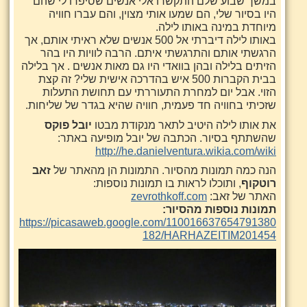
במשך שבוע שלם התקשרו אלי אנשים שסיפרו לי שהם
היו בסיור שלי, הם שמעו אותי מצוין, והם עברו חוויה
מיוחדת במינה באותו לילה.
באותו לילה דיברתי אל 500 אנשים שלא ראיתי אותם, אך
הרגשתי אותם והתרגשתי איתם. הרבה לוויות היו בהר
הזיתים בלילה ובהן בוואדי היו גם מאות אנשים . אך בלילה
בבית הקברות 500 איש בהדרכה אישית שלי? זה קצת
הזוי. אבל יום למחרת התעוררתי עם תחושת התעלות
שזכיתי בחוויה חד פעמית, חוויה שהיא בגדר של שליחות.
את אותו לילה היטיב לתאר מנקודת מבטו
יובל פוקס
שהשתתף בסיור. הכתבה של יובל מופיעה באתר:
http://he.danielventura.wikia.com/wiki
הנה כמה תמונות מהסיור. התמונות הן מהאתר של
זאב
רוטקוף
, ותוכלו לראות בו תמונות נוספות:
האתר של זאב:
zevrothkoff.com
תמונות נוספות מהסיור:
https://picasaweb.google.com/110016637654791380
182/HARHAZEITIM201454