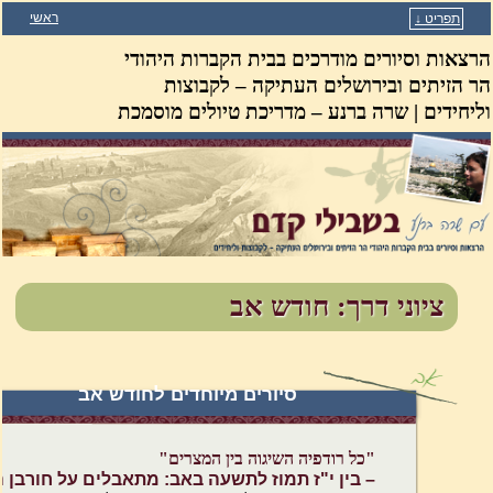
ראשי
תפריט ↓
דילוג לתוכן המשני
דילוג לתוכן העיקרי
הרצאות וסיורים מודרכים בבית הקברות היהודי
הר הזיתים ובירושלים העתיקה – לקבוצות
וליחידים | שרה ברנע – מדריכת טיולים מוסמכת
ציוני דרך: חודש אב
סיורים מיוחדים לחודש אב
"כל רודפיה השיגוה בין המצרים"
– בין י"ז תמוז לתשעה באב: מתאבלים על חורבן ה