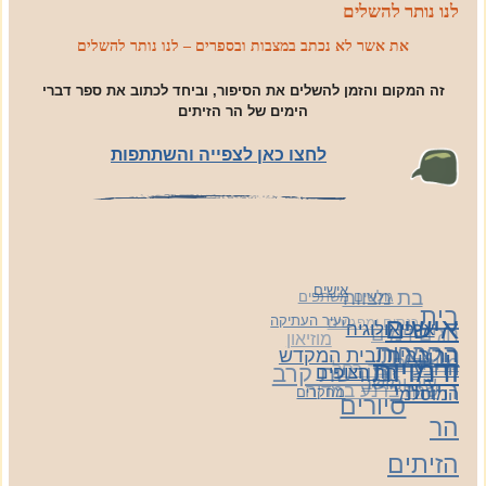
לנו נותר להשלים
את אשר לא נכתב במצבות ובספרים – לנו נותר להשלים
זה המקום והזמן להשלים את הסיפור, וביחד לכתוב את ספר דברי
הימים של הר הזיתים
לחצו כאן לצפייה והשתתפות
אישים
בת מצווה
גולשים משתפים
בית
העיר העתיקה
אישים
כנסים ומפגשים
ארכיאולוגיה
חגים וימים
מוזיאון
הקברות
הרצאות
הר הבית ובית המקדש
מיוחדים
ודמויות
קבר רחל
מורשת קרב
הרובע
הר הצופים
עיר ומושב
היהודי
שרה ברנע במדיה
מחקרים
המוסלמי
סיורים
הר
הזיתים