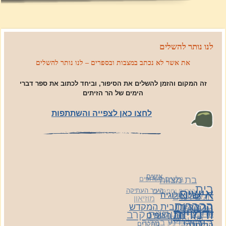
לנו נותר להשלים
את אשר לא נכתב במצבות ובספרים – לנו נותר להשלים
זה המקום והזמן להשלים את הסיפור, וביחד לכתוב את ספר דברי
הימים של הר הזיתים
לחצו כאן לצפייה והשתתפות
אישים
בת מצווה
גולשים משתפים
בית
העיר העתיקה
כנסים ומפגשים
אישים
ארכיאולוגיה
חגים וימים
מוזיאון
הקברות
הר הבית ובית המקדש
הרצאות
מיוחדים
קבר רחל
ודמויות
מורשת קרב
הרובע
הר הצופים
עיר ומושב
שרה ברנע במדיה
היהודי
מחקרים