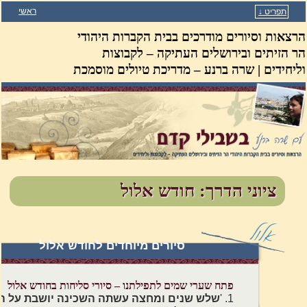
ראשי
תפריט ↓
דילוג לתוכן המשני
דילוג לתוכן העיקרי
הרצאות וסיורים מודרכים בבית הקברות היהודי
הר הזיתים ובירושלים העתיקה – לקבוצות
וליחידים | שרה ברנע – מדריכת טיולים מוסמכת
ציוני הדרך: חודש אלול
סיורים מיוחדים לחודש אלול
פתח שערי שמים לתפילתנו – סיורי סליחות בחודש אלול
1. '
שלש שנים ומחצה עשתה השכינה יושבת על הר