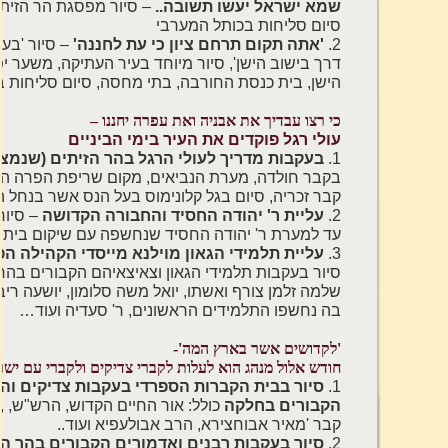
שמא ישראל יעשו תשובה..
– סיור מפסגת הר הזית
סיום סליחות בכותל המערבי
2.
'אתה תקום תרחם ציון כי עת לחננה'
– סיור 'בע
דרך בישוב הישן', סיור מיוחד בעיר העתיקה, משער יפו
הישן, בית כנסת החורבה, בתי מחסה, סיום סליחות ב
כי רצו עבדיך את אבניה ואת עפרה יחננו –
עולי רגל פוקדים את העיר בימי הביניים
1.
בעקבות מדריך לעולי הרגל בהר הזיתים (שנמצא
בקבר חולדה, מערת הנביאים, מקום שריפת הפרה הא
קבר זכריה, סיום בגל קלונימוס בעל הנס אשר בנחל הק
2.
עליית ר' יהודה החסיד והחבורה הקדושה
– סיור
עד למערת ר' יהודה החסיד שנחשפה עם שיקום בית 
3.
עליית תלמידי הגאון מוילנא מייסדי הקהילה ה
סיור בעקבות תלמידי הגאון וצאיצאיהם הקבורים בהר 
שלמה זלמן צורף ואשתו, יואל משה סלומון, יושעה רי
בה נחשפו התלמידים הראשונים, ר' סעדיה ועוד…
'לקדושים אשר בארץ המה'-
חודש אלול מנהג הוא לעלות לקברי צדיקים ולקברי עם יש
1.
סיור בבית הקברות הספרדי בעקבות צדיקים והר
הקבורים בחלקה
כולל: אור החיים הקדוש, הרש"ש, ,
קבר 'מאיר אבוחצירא, הרב אבולעפיא ועוד..
2.
סיור בעקבות רבנים ואדמורים הקבורים בהר הז