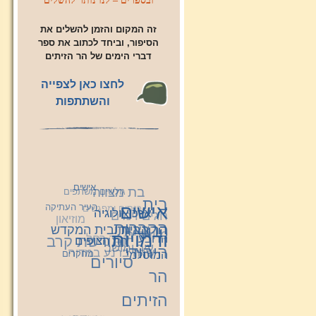
ובספרים – לנו נותר להשלים
זה המקום והזמן להשלים את
הסיפור, וביחד לכתוב את ספר
דברי הימים של הר הזיתים
לחצו כאן לצפייה
והשתתפות
אישים
בת מצווה
גולשים משתפים
בית
העיר העתיקה
כנסים ומפגשים
אישים
ארכיאולוגיה
חגים וימים
מוזיאון
הקברות
הר הבית ובית המקדש
הרצאות
מיוחדים
קבר רחל
מורשת קרב
ודמויות
הרובע
הר הצופים
עיר ומושב
שרה ברנע במדיה
היהודי
מחקרים
המוסלמי
סיורים
הר
הזיתים